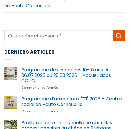
de Haute Cornouaille
DERNIERS ARTICLES
Programme des vacances 10-16 ans du
06.07.2026 au 28.08.2026 – Accueil ados
CCHC
sur
Commentaires fermés
Programme
des
Programme d’animations ÉTÉ 2026 – Centre
vacances
social de Haute Cornouaille
10-
sur
Commentaires fermés
16
Programme
ans
d’animations
Prolifération exceptionnelle de chenilles
du
ÉTÉ
06.07.2026
processionnaires du chêne en Bretagne