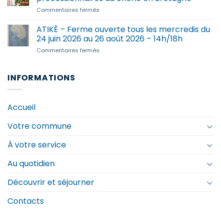
2026
au
sur
Commentaires fermés
–
28.08.2026
Prolifération
Centre
–
exceptionnelle
ATIKÈ – Ferme ouverte tous les mercredis du
social
Accueil
de
de
24 juin 2026 au 26 août 2026 – 14h/18h
ados
chenilles
Haute
CCHC
sur
Commentaires fermés
processionnaires
Cornouaille
ATIKÈ
du
–
chêne
Ferme
INFORMATIONS
en
ouverte
Bretagne
tous
les
Accueil
mercredis
du
Votre commune
24
juin
2026
À votre service
au
26
Au quotidien
août
2026
Découvrir et séjourner
–
14h/18h
Contacts