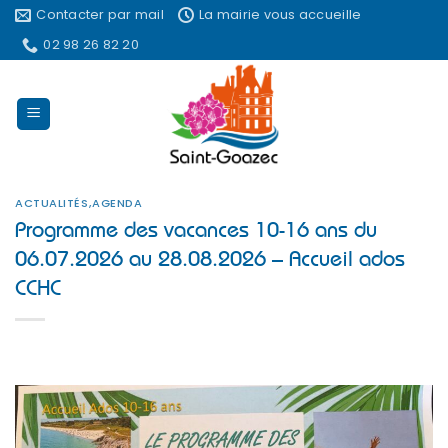
Passer
Contacter par mail
La mairie vous accueille
au
02 98 26 82 20
contenu
ACTUALITÉS
,
AGENDA
Programme des vacances 10-16 ans du
06.07.2026 au 28.08.2026 – Accueil ados
CCHC