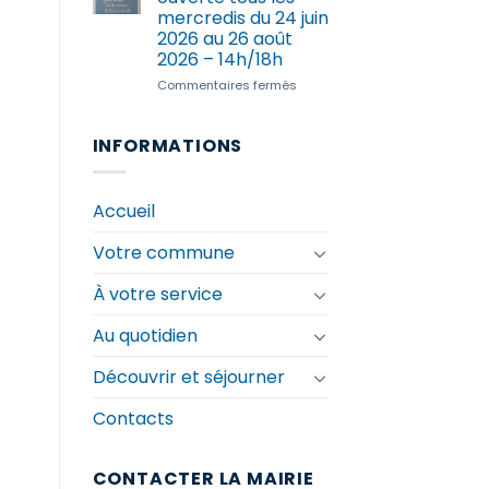
chenilles
mercredis du 24 juin
processionnaires
2026 au 26 août
du
2026 – 14h/18h
chêne
en
sur
Commentaires fermés
Bretagne
ATIKÈ
–
Ferme
INFORMATIONS
ouverte
tous
les
Accueil
mercredis
du
Votre commune
24
juin
2026
À votre service
au
26
Au quotidien
août
2026
Découvrir et séjourner
–
14h/18h
Contacts
CONTACTER LA MAIRIE