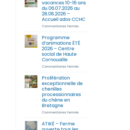
vacances 10-16 ans
du 06.07.2026 au
28.08.2026 –
Accueil ados CCHC
sur
Commentaires fermés
Programme
des
Programme
vacances
d’animations ÉTÉ
10-
2026 – Centre
16
social de Haute
ans
Cornouaille
du
06.07.2026
sur
Commentaires fermés
au
Programme
28.08.2026
d’animations
Prolifération
–
ÉTÉ
exceptionnelle de
Accueil
2026
chenilles
ados
–
processionnaires
CCHC
Centre
du chêne en
social
Bretagne
de
Haute
sur
Commentaires fermés
Cornouaille
Prolifération
exceptionnelle
ATIKÈ – Ferme
de
ouverte tous les