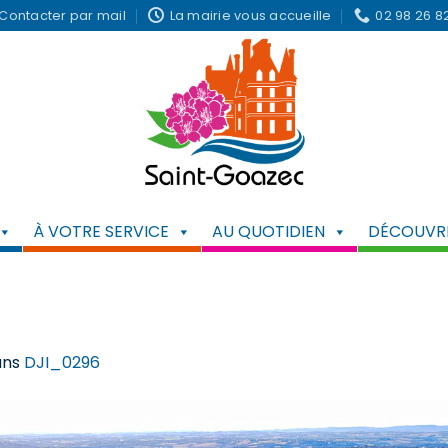
Contacter par mail
La mairie vous accueille
02 98 26 8
À VOTRE SERVICE
AU QUOTIDIEN
DÉCOUVRI
ans
DJI_0296