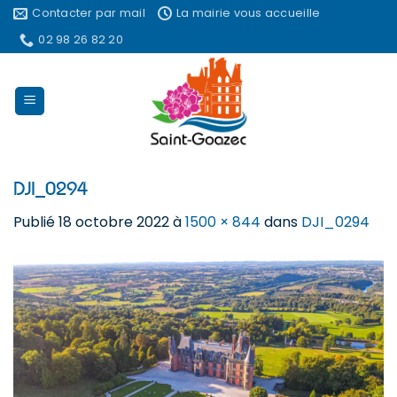
Passer
Contacter par mail
La mairie vous accueille
au
02 98 26 82 20
contenu
DJI_0294
Publié
18 octobre 2022
à
1500 × 844
dans
DJI_0294