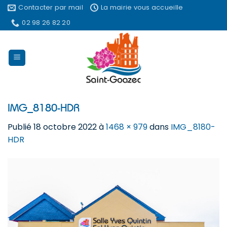
Passer
Contacter par mail
La mairie vous accueille
au
02 98 26 82 20
contenu
IMG_8180-HDR
Publié
18 octobre 2022
à
1468 × 979
dans
IMG_8180-
HDR