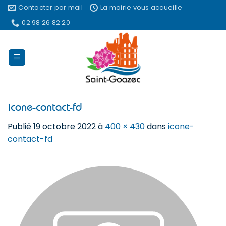
Passer
Contacter par mail
La mairie vous accueille
au
02 98 26 82 20
contenu
icone-contact-fd
Publié
19 octobre 2022
à
400 × 430
dans
icone-
contact-fd