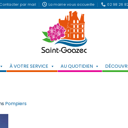
Contacter par mail
La mairie vous accueille
02 98 26 8
À VOTRE SERVICE
AU QUOTIDIEN
DÉCOUVRI
ns
Pompiers