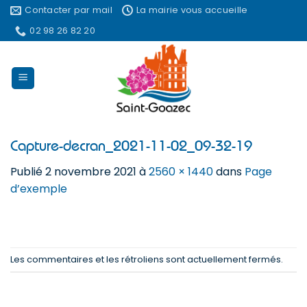
Passer
Contacter par mail
La mairie vous accueille
au
02 98 26 82 20
contenu
Capture-decran_2021-11-02_09-32-19
Publié
2 novembre 2021
à
2560 × 1440
dans
Page
d’exemple
Les commentaires et les rétroliens sont actuellement fermés.