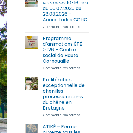
vacances 10-16 ans
du 06.07.2026 au
28.08.2026 –
Accueil ados CCHC
sur
Commentaires fermés
Programme
des
Programme
vacances
d’animations ÉTÉ
10-
2026 – Centre
16
social de Haute
ans
Cornouaille
du
06.07.2026
sur
Commentaires fermés
au
Programme
28.08.2026
d’animations
Prolifération
–
ÉTÉ
exceptionnelle de
Accueil
2026
chenilles
ados
–
processionnaires
CCHC
Centre
du chêne en
social
Bretagne
de
Haute
sur
Commentaires fermés
Cornouaille
Prolifération
exceptionnelle
ATIKÈ – Ferme
de
ouverte tous les