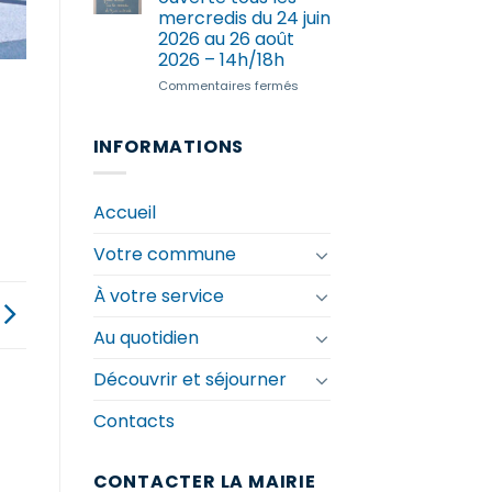
chenilles
mercredis du 24 juin
processionnaires
2026 au 26 août
du
2026 – 14h/18h
chêne
en
sur
Commentaires fermés
Bretagne
ATIKÈ
–
Ferme
INFORMATIONS
ouverte
tous
les
Accueil
mercredis
du
Votre commune
24
juin
2026
À votre service
au
26
Au quotidien
août
2026
Découvrir et séjourner
–
14h/18h
Contacts
CONTACTER LA MAIRIE