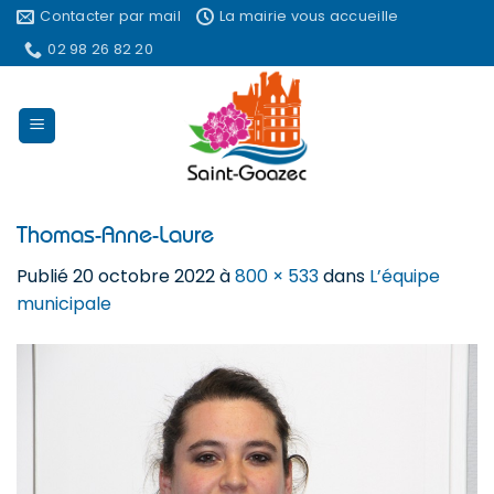
Passer
Contacter par mail
La mairie vous accueille
au
02 98 26 82 20
contenu
Thomas-Anne-Laure
Publié
20 octobre 2022
à
800 × 533
dans
L’équipe
municipale