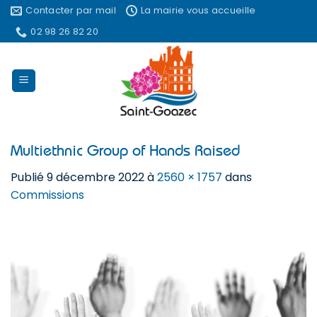
Passer
Contacter par mail
La mairie vous accueille
au
02 98 26 82 20
contenu
Multiethnic Group of Hands Raised
Publié
9 décembre 2022
à
2560 × 1757
dans
Commissions