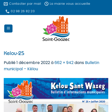
Passer
Contacter par mail
La mairie vous accueille
au
02 98 26 82 20
contenu
Kelou-25
Publié
1 décembre 2022
à
662 × 942
dans
Bulletin
municipal – Kélou