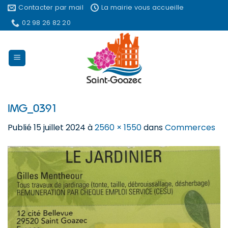
Passer
Contacter par mail
La mairie vous accueille
au
02 98 26 82 20
contenu
IMG_0391
Publié
15 juillet 2024
à
2560 × 1550
dans
Commerces