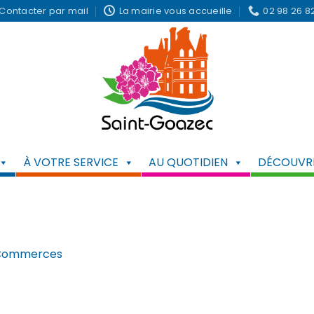
Contacter par mail
La mairie vous accueille
02 98 26 8
À VOTRE SERVICE
AU QUOTIDIEN
DÉCOUVRI
Commerces