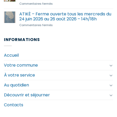
au
sur
Commentaires fermés
–
28.08.2026
Prolifération
Centre
–
exceptionnelle
ATIKÈ – Ferme ouverte tous les mercredis du
social
Accueil
de
de
24 juin 2026 au 26 août 2026 – 14h/18h
ados
chenilles
Haute
CCHC
sur
Commentaires fermés
processionnaires
Cornouaille
ATIKÈ
du
–
chêne
Ferme
INFORMATIONS
en
ouverte
Bretagne
tous
les
Accueil
mercredis
du
Votre commune
24
juin
2026
À votre service
au
26
Au quotidien
août
2026
Découvrir et séjourner
–
14h/18h
Contacts