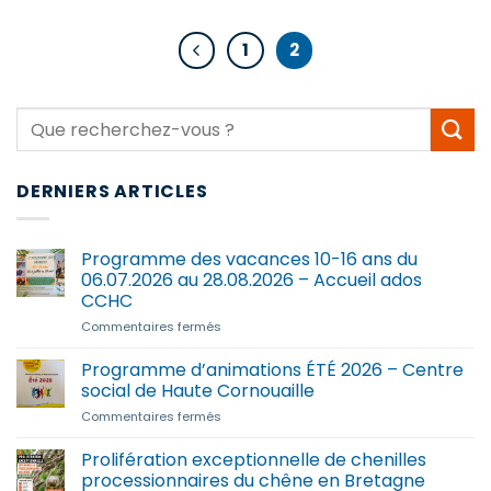
1
2
DERNIERS ARTICLES
Programme des vacances 10-16 ans du
06.07.2026 au 28.08.2026 – Accueil ados
CCHC
sur
Commentaires fermés
Programme
des
Programme d’animations ÉTÉ 2026 – Centre
vacances
social de Haute Cornouaille
10-
sur
Commentaires fermés
16
Programme
ans
d’animations
Prolifération exceptionnelle de chenilles
du
ÉTÉ
06.07.2026
processionnaires du chêne en Bretagne
2026