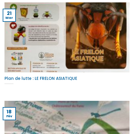
21
Mar
Plan de lutte : LE FRELON ASIATIQUE
18
Fév