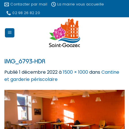
Passer
Contacter par mail
La mairie vous accueille
au
02 98 26 82 20
contenu
IMG_6793-HDR
Publié
1 décembre 2022
à
1500 × 1000
dans
Cantine
et garderie périscolaire