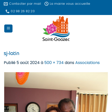
Passer
Contacter par mail
La mairie vous accueille
au
02 98 26 82 20
contenu
sj-latin
Publié
5 août 2024
à
500 × 734
dans
Associations